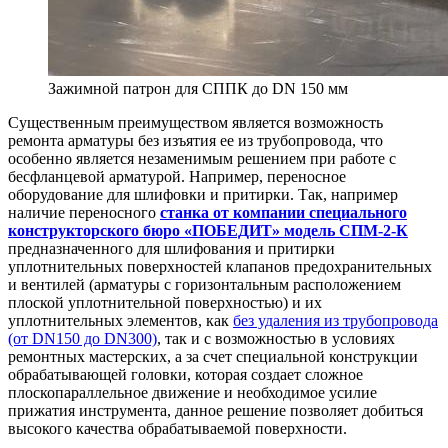
Зажимной патрон для СППК до DN 150 мм
Существенным преимуществом является возможность
ремонта арматуры без изъятия ее из трубопровода, что
особенно является незаменимым решением при работе с
бесфланцевой арматурой. Например, переносное
оборудование для шлифовки и притирки. Так, например
наличие переносного
станка от компании специального
конструкторского бюро «ПОБЕДИТ» модель СПМ-2-К
предназначенного для шлифования и притирки
уплотнительных поверхностей клапанов предохранительных
и вентилей (арматуры с горизонтальным расположением
плоской уплотнительной поверхностью) и их
уплотнительных элементов, как
без удаления из трубопровода
(от DN150 до DN300)
, так и с возможностью в условиях
ремонтных мастерских, а за счет специальной конструкции
обрабатывающей головки, которая создает сложное
плоскопараллельное движение и необходимое усилие
прижатия инструмента, данное решение позволяет добиться
высокого качества обрабатываемой поверхности.