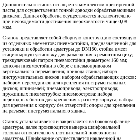
Дополнительно станок оснащается комплектом притирочной
пасты для осуществления тонкой доводки обрабатывающими
дисками. Данная обработка осуществляется исключительно
при необходимости достижения шероховатости чище 0,08
мкм.
Станок представляет собой сборную конструкцию состоящую
из отдельных элементов: пневмостойки, предназначенной для
установки и обработки арматуры до DN150, стойка имеет
стационарную установку для размещения в ремонтном цеху;
трехкулачковый патрон пневмостойки диаметром 160 мм;
консоли пневмостойки в сборе с пневмоприводом
вертикального перемещения; привода станка; набора
инструментальных дисков; набором обрабатывающих дисков;
набором переходников для крепления инструментальных
дисков; шпинделей; пневмопривода; электропривода;
пружинных пневмотрубок; пневмоострова; набора
переходных болтов для крепления к разъему корпуса; набора
для крепления к корпусу без отверстий; опоры для крепления
на разъеме; инструментального ящика.
Станок устанавливается и закрепляется на боковом фланце
арматуры, далее производится выверка шлифовальной
головки относительно уплотнительной поверхности
арматуры. Шлифование осуществляется наклеенной на