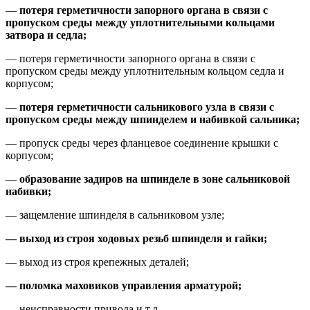
—
потеря герметичности запорного органа в связи с
пропуском среды между уплотнительными кольцами
затвора и седла;
— потеря герметичности запорного органа в связи с
пропуском среды между уплотнительным кольцом седла и
корпусом;
—
потеря герметичности сальникового узла в связи с
пропуском среды между шпинделем и набивкой сальника;
— пропуск среды через фланцевое соединение крышки с
корпусом;
—
образование задиров на шпинделе в зоне сальниковой
набивки;
— защемление шпинделя в сальниковом узле;
— выход из строя ходовых резьб шпинделя и гайки;
— выход из строя крепежных деталей;
— поломка маховиков управления арматурой;
— неисправности привода и т.д.